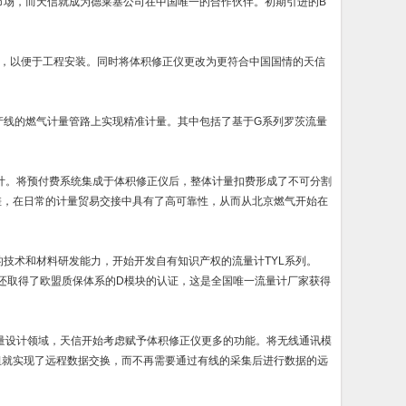
中国市场，而天信就成为德莱塞公司在中国唯一的合作伙伴。初期引进的B
况，以便于工程安装。同时将体积修正仪更改为更符合中国国情的天信
产线的燃气计量管路上实现精准计量。其中包括了基于G系列罗茨流量
量计。将预付费系统集成于体积修正仪后，整体计量扣费形成了不可分割
差，在日常的计量贸易交接中具有了高可靠性，从而从北京燃气开始在
技术和材料研发能力，开始开发自有知识产权的流量计TYL系列。
厂还取得了欧盟质保体系的D模块的认证，这是全国唯一流量计厂家获得
计量设计领域，天信开始考虑赋予体积修正仪更多的功能。将无线通讯模
组就实现了远程数据交换，而不再需要通过有线的采集后进行数据的远