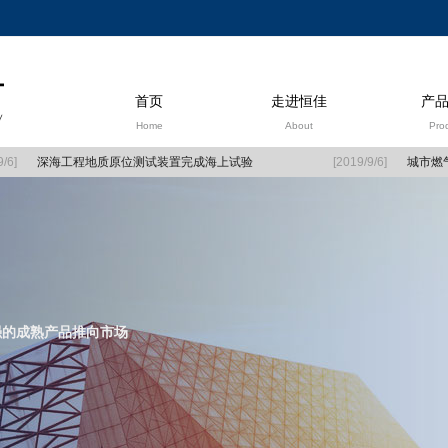
首页
走进恒佳
产
Home
About
Pro
6]
深海工程地质原位测试装置完成海上试验
[2019/9/6]
城市燃气
强的成熟产品推向市场