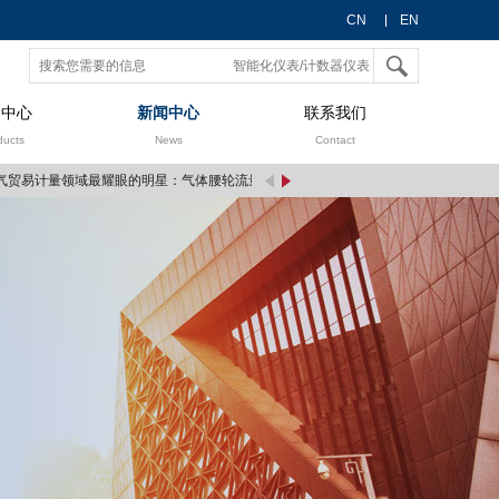
CN
EN
品中心
新闻中心
联系我们
ducts
News
Contact
贸易计量领域最耀眼的明星：气体腰轮流量计
[2019/9/6]
30项采