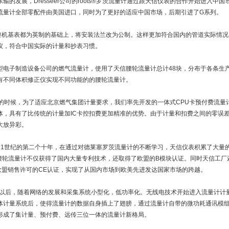
东输的发展，Dresseer公司的roots®罗茨流量计通过跟天信仪表的合作开始进入
流量计全部零配件由美国进口，同时为了更好的适应中国市场，后期引进了G系列。
整机基表都为英制的基础上，将安装法兰改为公制。这样更加符合国内的管道实际情
仪，符合中国实际的计量和抄表习惯。
型电子制造设备公司的燃气流量计，使用了天信腰轮流量计总计48块，分布于各条生
有不同体积修正仪实现不同功能的的腰轮流量计。
初的时候，为了适应北京燃气集团计量要求，我们率先开发的一体式CPU卡预付费流
体，具有了比传统的计量加IC卡控扣费更加精准的优势。由于计量和扣费之间的零误
大放异彩。
21世纪的第二个十年，在通过对德莱塞罗茨流量计的不断学习，天信仪表积累了大量的
列腰轮流量计不仅获得了国内大量专利技术，还取得了欧盟的B模块认证。同时天信工
欧盟销售许可的CE认证，实现了从国内市场到欧美先进发达国家市场的跨越。
0年以后，随着网络的发展和采集系统小型化，低功率化。无线电技术开始进入流量计
体计量系统后，使得流量计的数据自身插上了翅膀，通过流量计自带的微功耗通讯模
形成了集计量、预付费、远传三位一体的流量计新格局。