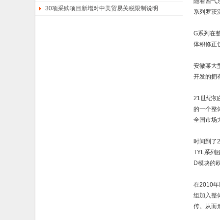
随着西气
30项采购项目新增对中美贸易关税限制说明
系列罗茨
G系列在
体积修正
安徽某大
开发的拥
21世纪
的一个整
全国市场
时间到了
TYL系
D模块的
在201
组加入整
传。从而