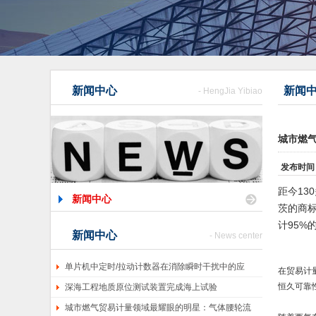
新闻中心
新闻
- HengJia Yibiao
城市燃
发布时间
距今13
新闻中心
茨的商
计95
新闻中心
- News center
单片机中定时/拉动计数器在消除瞬时干扰中的应
在贸易计
恒久可靠
深海工程地质原位测试装置完成海上试验
城市燃气贸易计量领域最耀眼的明星：气体腰轮流